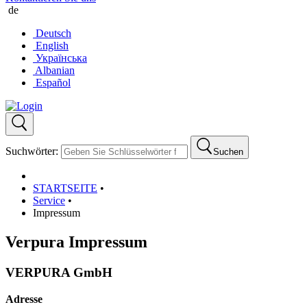
de
Deutsch
English
Українська
Albanian
Español
Suchwörter:
Suchen
STARTSEITE
•
Service
•
Impressum
Verpura Impressum
VERPURA GmbH
Adresse