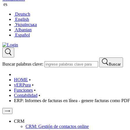
es
Deutsch
English
Українська
Albanian
Español
Buscar palabras clave:
Buscar
HOME
•
vERPura
•
Funciones
•
Contabilidad
•
ERP: Informes de facturas en línea - genere facturas como PDF
⟶
CRM
CRM: Gestión de contactos online