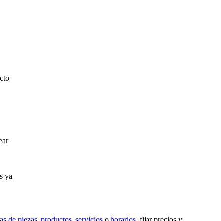
cto
ear
s ya
tas de piezas
,
productos
,
servicios
o
horarios
, fijar precios y