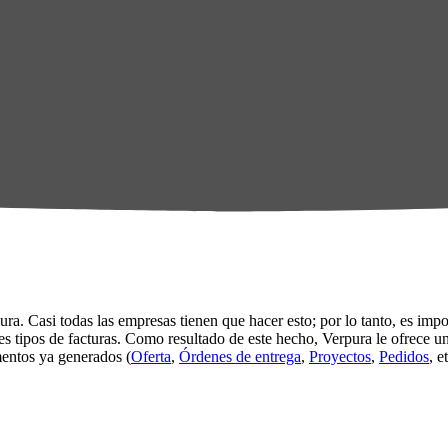
a. Casi todas las empresas tienen que hacer esto; por lo tanto, es impo
 tipos de facturas. Como resultado de este hecho, Verpura le ofrece una
mentos ya generados (
Oferta
,
Órdenes de entrega
,
Proyectos
,
Pedidos
, 