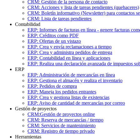
CRM: Gestión de la persona de contacto
CRM: Acciones y lista de tareas pendientes (quehaceres)
CRM: Boletín informativo (Newsletter) para contactos s
CRM: Lista de tareas pendientes
Contabilidad
ERP: Informes de facturas en línea - genere facturas c
ERP: Créditos como PDF
ERP: Ofertas de un vistazo
ERP: Crea y envía reclamaciones a tiempo
ERP: Crea y administra pedidos de entrega
ERP: Contabilidad en línea y aplicaciones
ERP: Realiza una declaración avanzada de impuestos so
ERP
ERP: Administración de mercancías en línea
ERP: Gestiona el almacén y realiza el inventario
ERP: Pedidos de compra
ERP: Maneja los pedidos entrantes
ERP: Crea y gestiona listas de existencias
ERP: Aviso de cantidad de mercancías por correo
Gestión de proyectos
CRM:Gestión de proyectos online
CRM: Reserva de mercancías / tiempo
CRM: Servicios de mantenimiento
CRM: Registro de tiempo privado
Herramientas