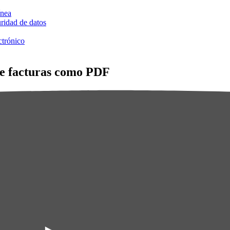
ínea
ridad de datos
ctrónico
re facturas como PDF