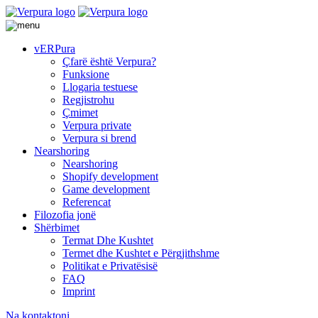
vERPura
Çfarë është Verpura?
Funksione
Llogaria testuese
Regjistrohu
Çmimet
Verpura private
Verpura si brend
Nearshoring
Nearshoring
Shopify development
Game development
Referencat
Filozofia jonë
Shërbimet
Termat Dhe Kushtet
Termet dhe Kushtet e Përgjithshme
Politikat e Privatësisë
FAQ
Imprint
Na kontaktoni