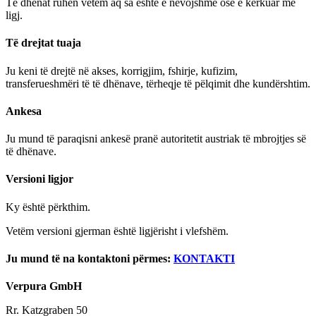
Të dhënat ruhen vetëm aq sa është e nevojshme ose e kërkuar me
ligj.
Të drejtat tuaja
Ju keni të drejtë në akses, korrigjim, fshirje, kufizim,
transferueshmëri të të dhënave, tërheqje të pëlqimit dhe kundërshtim.
Ankesa
Ju mund të paraqisni ankesë pranë autoritetit austriak të mbrojtjes së
të dhënave.
Versioni ligjor
Ky është përkthim.
Vetëm versioni gjerman është ligjërisht i vlefshëm.
Ju mund të na kontaktoni përmes:
KONTAKTI
Verpura GmbH
Rr. Katzgraben 50