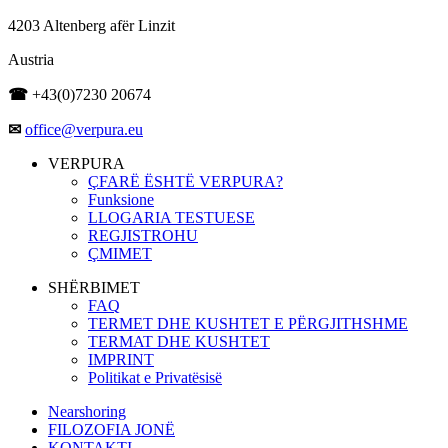
4203 Altenberg afër Linzit
Austria
☎
+43(0)7230 20674
✉
office@verpura.eu
VERPURA
ÇFARË ËSHTË VERPURA?
Funksione
LLOGARIA TESTUESE
REGJISTROHU
ÇMIMET
SHËRBIMET
FAQ
TERMET DHE KUSHTET E PËRGJITHSHME
TERMAT DHE KUSHTET
IMPRINT
Politikat e Privatësisë
Nearshoring
FILOZOFIA JONË
KONTAKTI