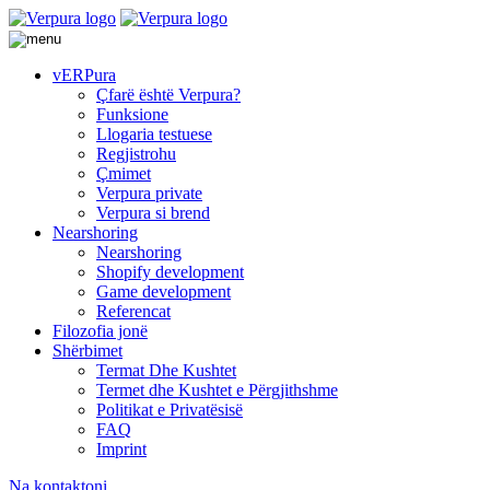
vERPura
Çfarë është Verpura?
Funksione
Llogaria testuese
Regjistrohu
Çmimet
Verpura private
Verpura si brend
Nearshoring
Nearshoring
Shopify development
Game development
Referencat
Filozofia jonë
Shërbimet
Termat Dhe Kushtet
Termet dhe Kushtet e Përgjithshme
Politikat e Privatësisë
FAQ
Imprint
Na kontaktoni