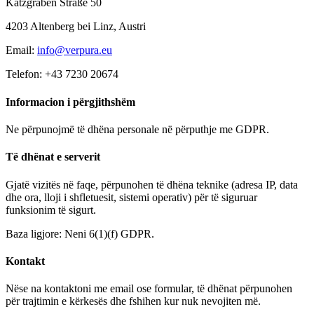
Katzgraben Straße 50
4203 Altenberg bei Linz, Austri
Email:
info@verpura.eu
Telefon: +43 7230 20674
Informacion i përgjithshëm
Ne përpunojmë të dhëna personale në përputhje me GDPR.
Të dhënat e serverit
Gjatë vizitës në faqe, përpunohen të dhëna teknike (adresa IP, data
dhe ora, lloji i shfletuesit, sistemi operativ) për të siguruar
funksionim të sigurt.
Baza ligjore: Neni 6(1)(f) GDPR.
Kontakt
Nëse na kontaktoni me email ose formular, të dhënat përpunohen
për trajtimin e kërkesës dhe fshihen kur nuk nevojiten më.