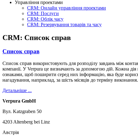
Управління проектами
CRM: Онлайн управління проектами
CRM: Послуги
CRM: Облік часу
CRM: Резервування товарів та часу
CRM: Список справ
Список справ
Список справ використовують для розподілу завдань між конта
компанії. У Verpura це визначають за допомогою дій. Кожна дія
ознаками, щоб поширити серед них інформацію, яка буде корисн
нагадування, наприклад, за шість місяців до терміну виконання.
Детальніше ...
Verpura GmbH
Вул. Katzgraben 50
4203 Altenberg bei Linz
Австрія