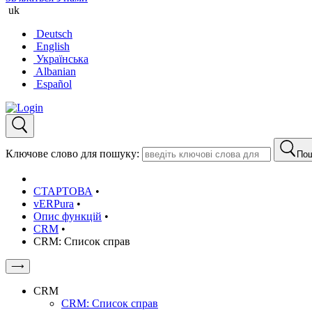
uk
Deutsch
English
Українська
Albanian
Español
Ключове слово для пошуку:
По
СТАРТОВА
•
vERPura
•
Опис функцій
•
CRM
•
CRM: Список справ
⟶
CRM
CRM: Список справ