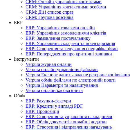
CRM: Онлайн управління контактами
CRM: Управління контактними особами
CRM: Дії і список справ
CRM: Групова розсилка
ERP
ERP: Управління товарами онлайн
ERP: Управління замовленнями клієнтів
ERP: Замовлення постачальнику
ERP: Управління складами та інвентаризація
ERP: Створення та керування специфікаціями
ERP: Попередження про критичні залишки
Інструменти
Verpura журнал онлайн
Verpura онлайн управління файлами
Verpura Експорт даних - власне резервне копіюванн
Verpura обмін файлами по електронній пошті
Verpura Параметри та налаштування
Verpura онлайн касова книга
Облік
ERP: Рахунки-фактури
ERP: Кредити у вигляді PDF
ERP: Пропозиції
ERP: Створення та управління накладними
ERP: Облік документів онлайн і додатки
ERP: Створення і відправлення нагадувань