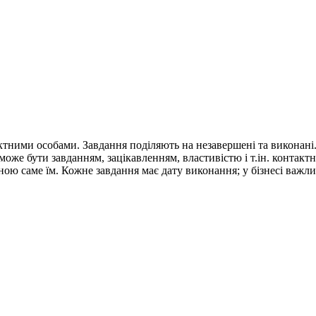
ктними особами. Завдання поділяють на незавершені та виконані
 може бути завданням, зацікавленням, властивістю і т.ін. контак
ою саме їм. Кожне завдання має дату виконання; у бізнесі важл