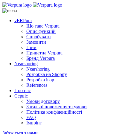
vERPura
Що таке Verpura
Опис функцій
Спробувати
Замовити
Ціни
Приватна Verpura
Бренд Verpura
Nearshoring
Nearshoring
Розробка на Shopify
Розробка ігор
References
Про нас
Сервіс
Умови договору
Загальні положення та умови
Політика конфіденційності
FAQ
Імпрінт
Зв'яжіться з нами