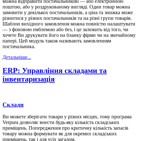
можна відправити постачальникові — або електронною
поштою, або у роздрукованому вигляді. Один товар можна
замовити у декількох постачальників, а ціна та знижка може
різнитися у різних постачальників та на різні групи товарів.
Шаблон вихідного замовлення можна повністю налаштувати
— з фоновою емблемою або без, і це залежить від того, чи
хочете Ви друкувати його на бланку фірми чи на звичайному
папері. Цей модуль також називають замовленням
постачальника.
Детальніше...
ERP: Управління складами та
інвентаризація
Склади
Ви можете зберігати товари у різних місцях, тому програма
Verpura дозволяє внести будь-яку кількість складських
приміщень. Попередження про критичну кількість запасів
товару можна формувати як для окремих складських
приміщень, так і для усіх загалом.