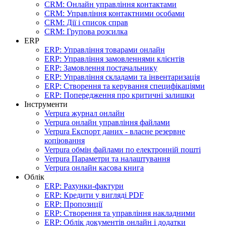
CRM: Онлайн управління контактами
CRM: Управління контактними особами
CRM: Дії і список справ
CRM: Групова розсилка
ERP
ERP: Управління товарами онлайн
ERP: Управління замовленнями клієнтів
ERP: Замовлення постачальнику
ERP: Управління складами та інвентаризація
ERP: Створення та керування специфікаціями
ERP: Попередження про критичні залишки
Інструменти
Verpura журнал онлайн
Verpura онлайн управління файлами
Verpura Експорт даних - власне резервне
копіювання
Verpura обмін файлами по електронній пошті
Verpura Параметри та налаштування
Verpura онлайн касова книга
Облік
ERP: Рахунки-фактури
ERP: Кредити у вигляді PDF
ERP: Пропозиції
ERP: Створення та управління накладними
ERP: Облік документів онлайн і додатки