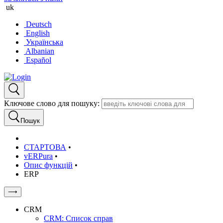
uk
Deutsch
English
Українська
Albanian
Español
Ключове слово для пошуку:
Пошук
СТАРТОВА
•
vERPura
•
Опис функцій
•
ERP
⟶
CRM
CRM: Список справ