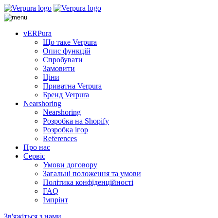
vERPura
Що таке Verpura
Опис функцій
Спробувати
Замовити
Ціни
Приватна Verpura
Бренд Verpura
Nearshoring
Nearshoring
Розробка на Shopify
Розробка ігор
References
Про нас
Сервіс
Умови договору
Загальні положення та умови
Політика конфіденційності
FAQ
Імпрінт
Зв'яжіться з нами